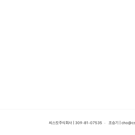
씨스킷주식회사 | 309-81-07535
조승기 | cho@csk