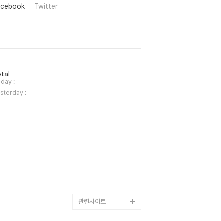
acebook
Twitter
tal
day :
sterday :
관련사이트