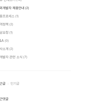
외개발자 채용안내
(2)
용프로세스
(1)
격정책
(2)
담요청
(1)
&A
(0)
사소개
(2)
T개발자 관련 소식
(7)
근글
인기글
근댓글