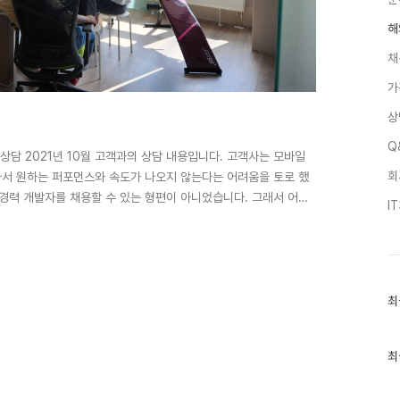
해
채
가
상
Q
상담 2021년 10월 고객과의 상담 내용입니다. 고객사는 모바일
회
서 원하는 퍼포먼스와 속도가 나오지 않는다는 어려움을 토로 했
 경력 개발자를 채용할 수 있는 형편이 아니었습니다. 그래서 어려
I
후 몽골 SW개발자를 투입해서 프로토타입 개발을 몇가지 해보기로
토타입 개발을 완료했으며, 이를 계기로 고객사와 개발자 공급 계약
객사는 비즈니스 계획이 확대 되어 개발자 5명과 통역 1명으로 확
최
최
근
글
과
인
최
기
글