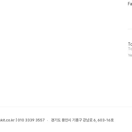
페
F
이
스
북
트
위
터
플
러
방
To
그
문
To
인
자
Ye
수
it.co.kr | 010 3339 3557
경기도 용인시 기흥구 강남로 6, 603-16호